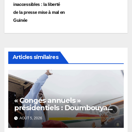
de
inaccessibles : la liberté
l’article
de la presse mise à mal en
Guinée
Articles similaires
« Congés annuels »
présidentiels : Doumbouya
s’envole, l’opposition s’agite,
AOÛT 5, 2026
l’armée rassure