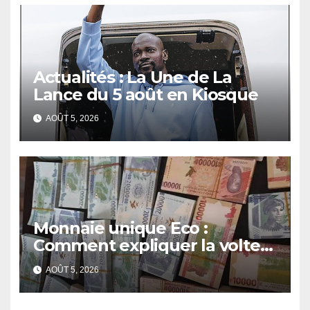
Actualités : La Une de La
Lance du 5 août en Kiosque
AOÛT 5, 2026
Monnaie unique Eco :
Comment expliquer la volte-
face de la Guinée
AOÛT 5, 2026