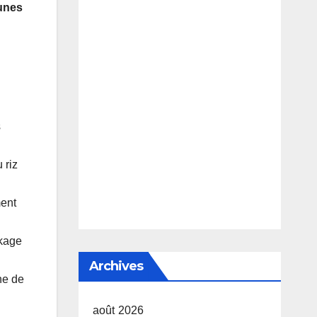
eunes
s
 riz
ment
ckage
Archives
ne de
août 2026