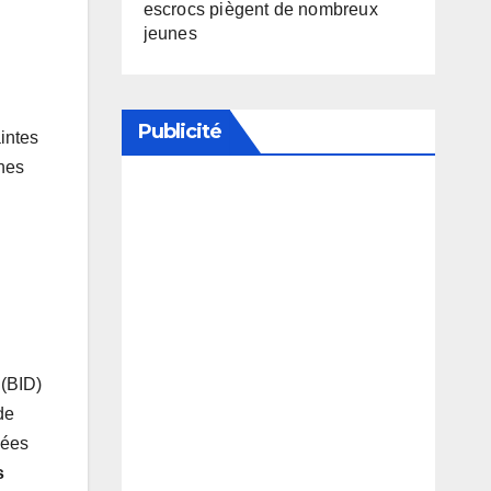
escrocs piègent de nombreux
jeunes
Publicité
intes
unes
Soutenez notre média en
désactivant votre bloqueur de
publicité
(BID)
de
dées
s