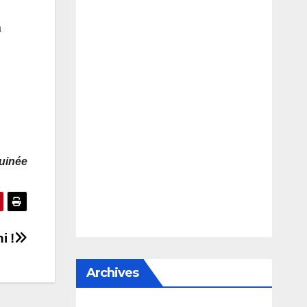
a
Guinée
i !
Archives