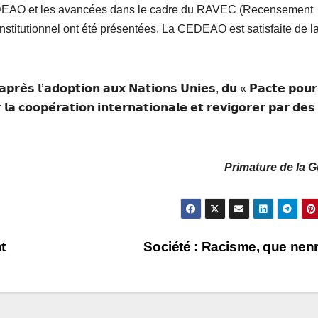
 CEDEAO et les avancées dans le cadre du RAVEC (Recensement
constitutionnel ont été présentées. La CEDEAO est satisfaite de l
𝗮𝗽𝗿𝗲̀𝘀 𝗹’𝗮𝗱𝗼𝗽𝘁𝗶𝗼𝗻 𝗮𝘂𝘅 𝗡𝗮𝘁𝗶𝗼𝗻𝘀 𝗨𝗻𝗶𝗲𝘀, 𝗱𝘂 « 𝗣𝗮𝗰𝘁𝗲 𝗽𝗼𝘂𝗿
𝗮 𝗰𝗼𝗼𝗽𝗲́𝗿𝗮𝘁𝗶𝗼𝗻 𝗶𝗻𝘁𝗲𝗿𝗻𝗮𝘁𝗶𝗼𝗻𝗮𝗹𝗲 𝗲𝘁 𝗿𝗲𝘃𝗶𝗴𝗼𝗿𝗲𝗿 𝗽𝗮𝗿 𝗱𝗲𝘀
Primature de la 
t
Société : Racisme, que nenn