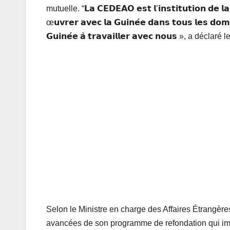
mutuelle. “𝗟𝗮 𝗖𝗘𝗗𝗘𝗔𝗢 𝗲𝘀𝘁 𝗹’𝗶𝗻𝘀𝘁𝗶𝘁𝘂𝘁𝗶𝗼𝗻 𝗱𝗲 𝗹𝗮 
œ𝘂𝘃𝗿𝗲𝗿 𝗮𝘃𝗲𝗰 𝗹𝗮 𝗚𝘂𝗶𝗻𝗲́𝗲 𝗱𝗮𝗻𝘀 𝘁𝗼𝘂𝘀 𝗹𝗲𝘀 𝗱𝗼𝗺𝗮
𝗚𝘂𝗶𝗻𝗲́𝗲 𝗮̀ 𝘁𝗿𝗮𝘃𝗮𝗶𝗹𝗹𝗲𝗿 𝗮𝘃𝗲𝗰 𝗻𝗼𝘂𝘀 
Selon le Ministre en charge des Affaires Étrangère
avancées de son programme de refondation qui imp