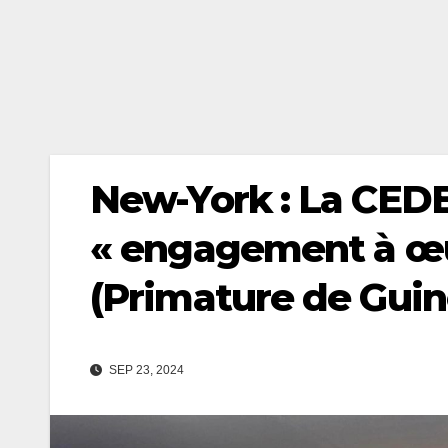
New-York : La CED
« engagement à œu
(Primature de Guin
SEP 23, 2024