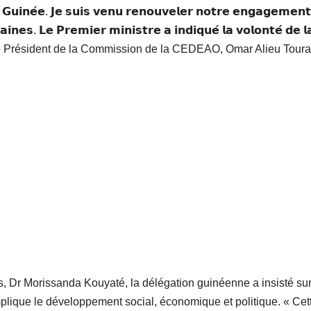
𝗚𝘂𝗶𝗻𝗲́𝗲. 𝗝𝗲 𝘀𝘂𝗶𝘀 𝘃𝗲𝗻𝘂 𝗿𝗲𝗻𝗼𝘂𝘃𝗲𝗹𝗲𝗿 𝗻𝗼𝘁𝗿𝗲 𝗲𝗻𝗴𝗮𝗴𝗲𝗺𝗲𝗻𝘁
𝗻𝗲𝘀. 𝗟𝗲 𝗣𝗿𝗲𝗺𝗶𝗲𝗿 𝗺𝗶𝗻𝗶𝘀𝘁𝗿𝗲 𝗮 𝗶𝗻𝗱𝗶𝗾𝘂𝗲́ 𝗹𝗮 𝘃𝗼𝗹𝗼𝗻𝘁𝗲́ 𝗱𝗲 𝗹
», a déclaré le Président de la Commission de la CEDEAO, Omar Alieu Toura
s, Dr Morissanda Kouyaté, la délégation guinéenne a insisté sur
lique le développement social, économique et politique. « Cet