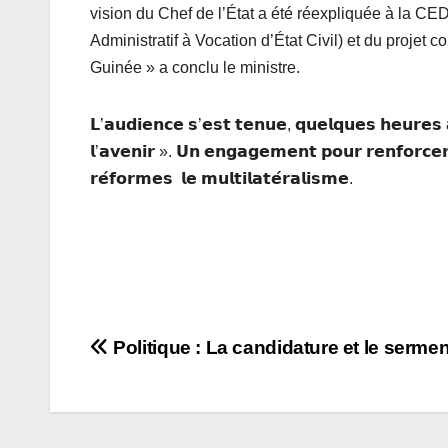
vision du Chef de l’État a été réexpliquée à la
Administratif à Vocation d’État Civil) et du projet 
Guinée » a conclu le ministre.
𝗟’𝗮𝘂𝗱𝗶𝗲𝗻𝗰𝗲 𝘀’𝗲𝘀𝘁 𝘁𝗲𝗻𝘂𝗲, 𝗾𝘂𝗲𝗹𝗾𝘂𝗲𝘀 𝗵𝗲𝘂𝗿𝗲𝘀 
𝗹’𝗮𝘃𝗲𝗻𝗶𝗿 ». 𝗨𝗻 𝗲𝗻𝗴𝗮𝗴𝗲𝗺𝗲𝗻𝘁 𝗽𝗼𝘂𝗿 𝗿𝗲𝗻𝗳𝗼𝗿𝗰𝗲𝗿 
𝗿𝗲́𝗳𝗼𝗿𝗺𝗲𝘀 𝗹𝗲 𝗺𝘂𝗹𝘁𝗶𝗹𝗮𝘁𝗲́𝗿𝗮𝗹𝗶𝘀𝗺𝗲.
Navigation
Politique : La candidature et le sermen
de
l’article