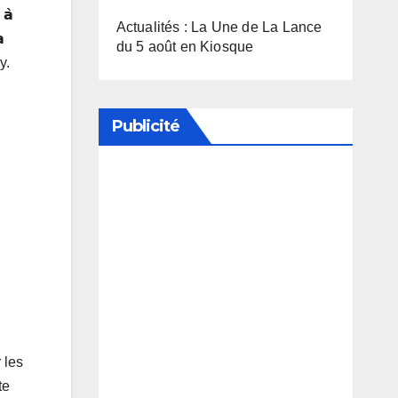
 𝗮̀
Actualités : La Une de La Lance
𝗮
du 5 août en Kiosque
y.
Publicité
Soutenez notre média en
désactivant votre bloqueur de
publicité
 les
te