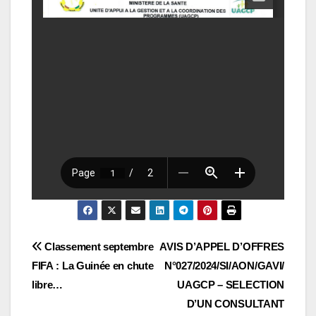
Navigation
Classement septembre
AVIS D’APPEL D’OFFRES
FIFA : La Guinée en chute
N°027/2024/SI/AON/GAVI/
de
libre…
UAGCP – SELECTION
l’article
D’UN CONSULTANT