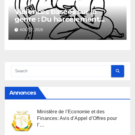
Violences basées sur le
genre : Du harcèlement
sexuel
AOÛT 7, 2026
Annonces
Ministère de l’Economie et des
Finances: Avis d’Appel d’Offres pour
l’…