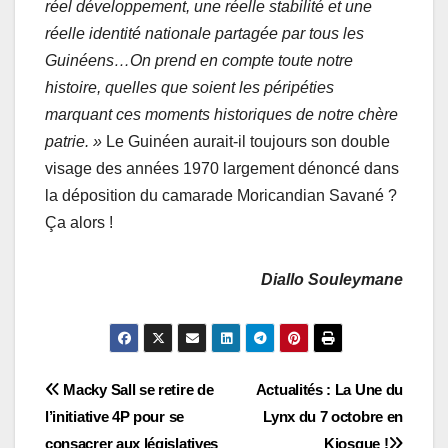
réel développement, une réelle stabilité et une
réelle identité nationale partagée par tous les
Guinéens…On prend en compte toute notre
histoire, quelles que soient les péripéties
marquant ces moments historiques de notre chère
patrie. »
Le Guinéen aurait-il toujours son double
visage des années 1970 largement dénoncé dans
la déposition du camarade Moricandian Savané ?
Ça alors !
Diallo Souleymane
Navigation
Macky Sall se retire de
Actualités : La Une du
l’initiative 4P pour se
Lynx du 7 octobre en
de
consacrer aux législatives
Kiosque !