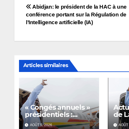
Navigation
Abidjan: le président de la HAC à une
conférence portant sur la Régulation de
de
l’Intelligence artificielle (IA)
l’article
Articles similaires
« Congés annuels »
Actu
présidentiels :
de L
Doumbouya
août
AOÛT 5, 2026
AOÛT 
s’envole,