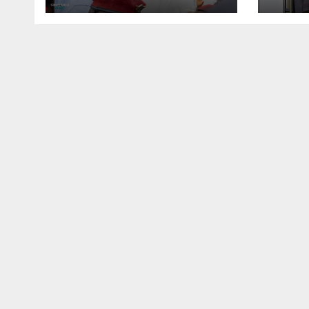
l’opposition s’agite,
l’armée rassure