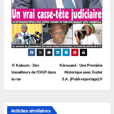
Navigation
Kaloum : Des
Kérouané : Une Première
travailleurs de l’OGP dans
Historique avec Guiter
de
la rue
S.A. (Publi-reportage)
l’article
Articles similaires