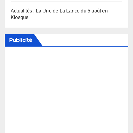
Actualités : La Une de La Lance du 5 août en
Kiosque
Publicité
Soutenez notre média en désactivant votre
bloqueur de publicité