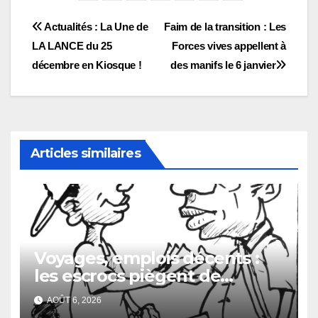
Navigation
Actualités : La Une de
Faim de la transition : Les
LA LANCE du 25
Forces vives appellent à
de
décembre en Kiosque !
des manifs le 6 janvier
l’article
Articles similaires
Voyages, emplois décents :
les escrocs piègent de
nombreux jeunes
AOÛT 6, 2026