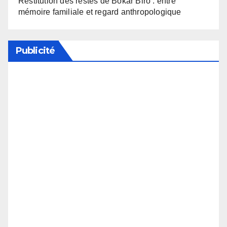
Restitution des restes de Bokar Biro : entre
mémoire familiale et regard anthropologique
Publicité
Soutenez notre média en désactivant votre
bloqueur de publicité