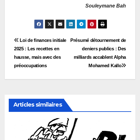
Souleymane Bah
Navigation
Loi de finances initiale
Présumé détournement de
2025 : Les recettes en
deniers publics : Des
de
hausse, mais avec des
milliards accablent Alpha
l’article
préoccupations
Mohamed Kallo
Articles similaires