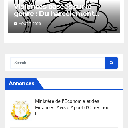
Violences basées sur le
genre : Du harcèlement
sexuel
AOÛT 7, 2026
Annonces
Ministère de l’Economie et des
Finances: Avis d’Appel d’Offres pour
l’…