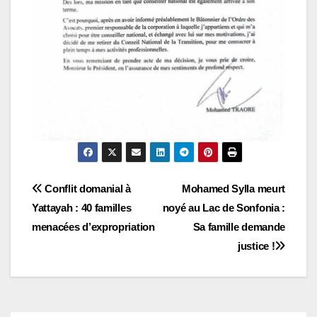
Navigation
Conflit domanial à
Mohamed Sylla meurt
Yattayah : 40 familles
noyé au Lac de Sonfonia :
de
menacées d’expropriation
Sa famille demande
l’article
justice !