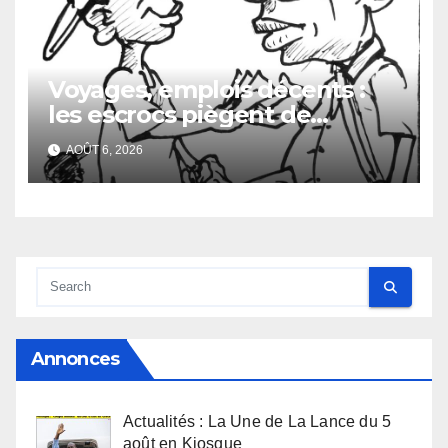
Voyages, emplois décents :
les escrocs piègent de
nombreux jeunes
AOÛT 6, 2026
Annonces
Actualités : La Une de La Lance du 5
août en Kiosque