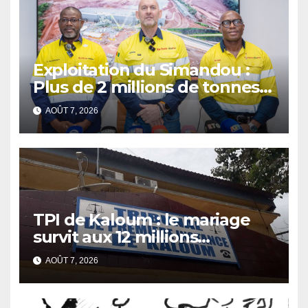
Exploitation du Simandou :
Plus de 2 millions de tonnes
de fer exportées
AOÛT 7, 2026
TPI de Kaloum : le mariage
survit aux 12 millions
détournés
AOÛT 7, 2026