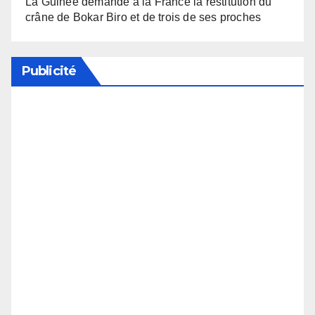
La Guinée demande à la France la restitution du
crâne de Bokar Biro et de trois de ses proches
Publicité
Soutenez notre média en désactivant votre
bloqueur de publicité