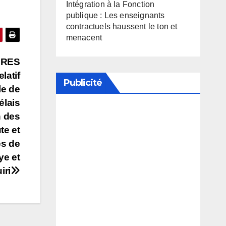
Intégration à la Fonction
publique : Les enseignants
contractuels haussent le ton et
menacent
FRES
latif
Publicité
le de
élais
n des
Soutenez notre média en
te et
désactivant votre bloqueur de
es de
publicité
ye et
iri