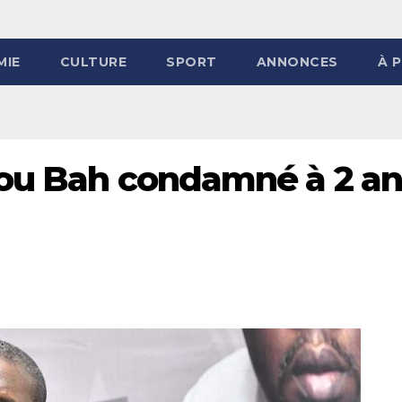
MIE
CULTURE
SPORT
ANNONCES
À 
iou Bah condamné à 2 an