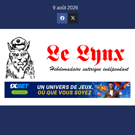
Skip
9 août 2026
to
content