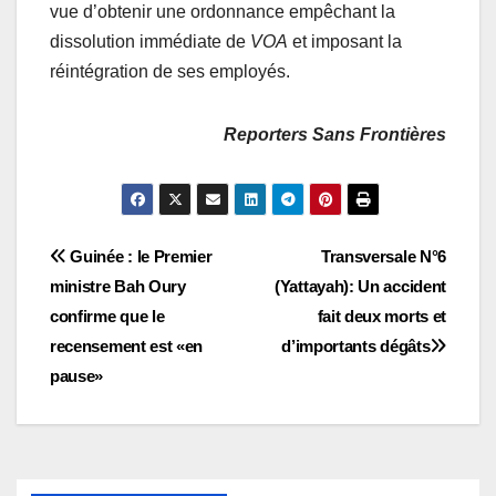
vue d’obtenir une ordonnance empêchant la
dissolution immédiate de
VOA
et imposant la
réintégration de ses employés.
Reporters Sans Frontières
Navigation
Guinée : le Premier
Transversale N°6
ministre Bah Oury
(Yattayah): Un accident
de
confirme que le
fait deux morts et
l’article
recensement est «en
d’importants dégâts
pause»