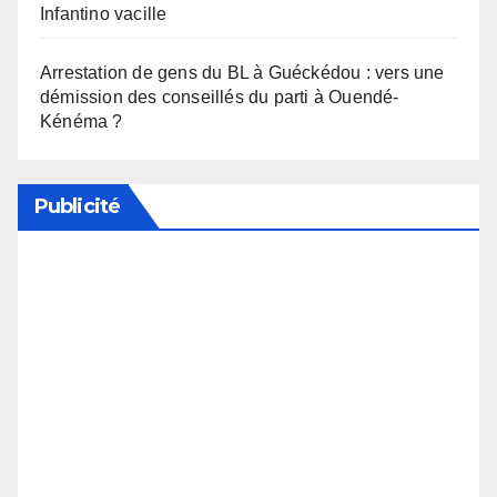
Infantino vacille
Arrestation de gens du BL à Guéckédou : vers une
démission des conseillés du parti à Ouendé-
Kénéma ?
Publicité
Soutenez notre média en désactivant votre
bloqueur de publicité