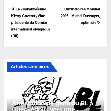
Navigation
La Zimbabwéenne
Éliminatoires Mondial
Kirsty Coventry élue
2026 : Michel Dussuyer,
de
présidente du Comité
optimiste
l’article
international olympique
(Rfi)
Articles similaires
Arrestation de gens du BL à
Guéckédou : vers une