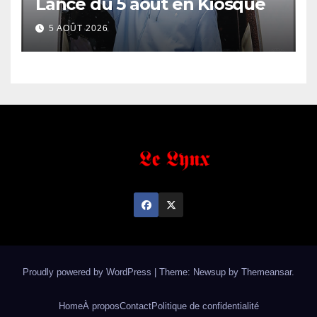
Lance du 5 août en Kiosque
5 AOÛT 2026
Proudly powered by WordPress
|
Theme: Newsup by
Themeansar
.
Home
À propos
Contact
Politique de confidentialité