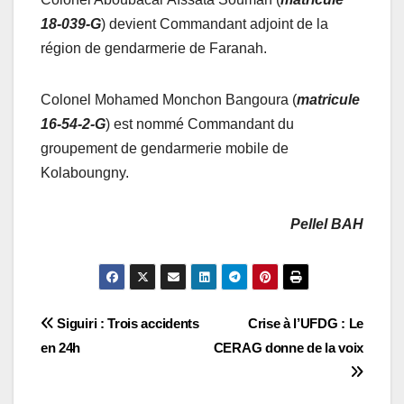
18-039-G
) devient Commandant adjoint de la
région de gendarmerie de Faranah.
Colonel Mohamed Monchon Bangoura (
matricule
16-54-2-G
) est nommé Commandant du
groupement de gendarmerie mobile de
Kolaboungny.
Pellel BAH
Navigation
Siguiri : Trois accidents
Crise à l’UFDG : Le
en 24h
CERAG donne de la voix
de
l’article