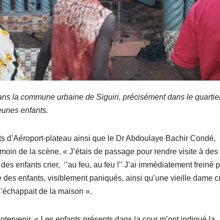
 dans la commune urbaine de Siguiri, précisément dans le quartie
eunes enfants.
ts d’Aéroport-plateau ainsi que le Dr Abdoulaye Bachir Condé,
témoin de la scène. « J’étais de passage pour rendre visite à des
des enfants crier, ‘’au feu, au feu !’’ J’ai immédiatement freiné 
é des enfants, visiblement paniqués, ainsi qu’une vieille dame c
’échappait de la maison ».
intervenir. « Les enfants présents dans la cour m’ont indiqué la