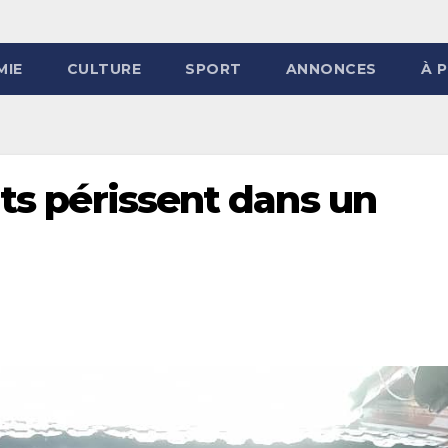
MIE
CULTURE
SPORT
ANNONCES
À 
nts périssent dans un