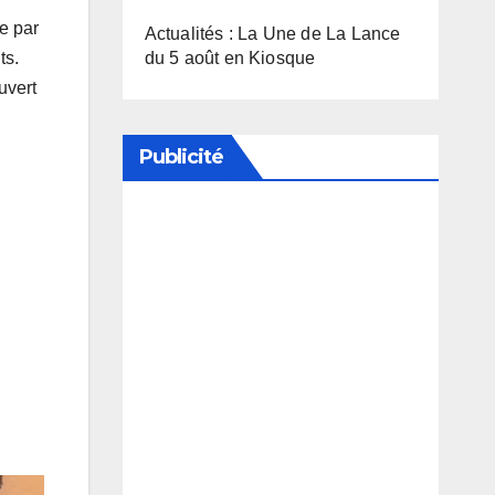
e par
Actualités : La Une de La Lance
du 5 août en Kiosque
ts.
uvert
Publicité
Soutenez notre média en
désactivant votre bloqueur de
publicité