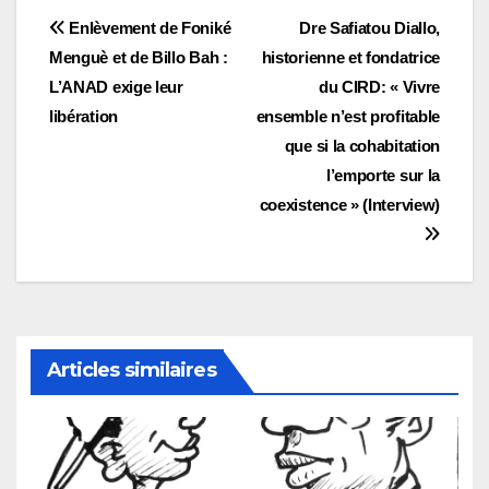
Navigation
Enlèvement de Foniké
Dre Safiatou Diallo,
Menguè et de Billo Bah :
historienne et fondatrice
de
L’ANAD exige leur
du CIRD: « Vivre
l’article
libération
ensemble n’est profitable
que si la cohabitation
l’emporte sur la
coexistence » (Interview)
Articles similaires