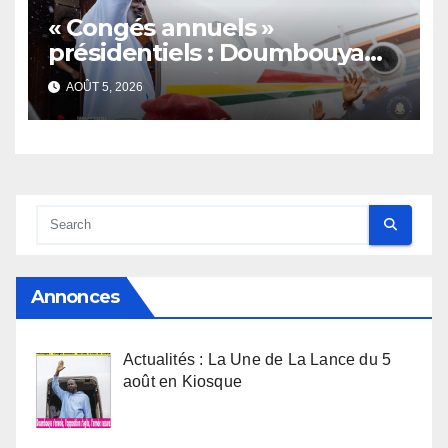
« Congés annuels »
présidentiels : Doumbouya
s’envole, l’opposition s’agite,
AOÛT 5, 2026
l’armée rassure
Annonces
Actualités : La Une de La Lance du 5
août en Kiosque