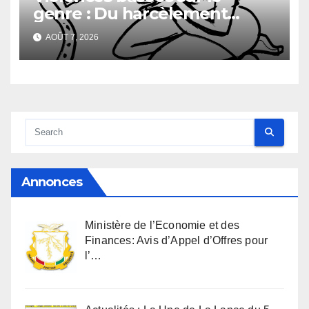
genre : Du harcèlement
sexuel
AOÛT 7, 2026
Annonces
Ministère de l’Economie et des
Finances: Avis d’Appel d’Offres pour
l’…