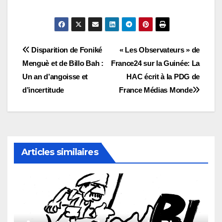
Navigation
Disparition de Foniké
« Les Observateurs » de
Menguè et de Billo Bah :
France24 sur la Guinée: La
de
Un an d’angoisse et
HAC écrit à la PDG de
l’article
d’incertitude
France Médias Monde
Articles similaires