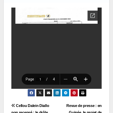
Navigation
Cellou Dalein Diallo
Revue de presse : en
non recensé : le drôle
Guinée, le projet de