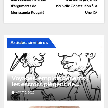
de
d’arguments de
nouvelle Constitution à la
l’article
Morissanda Kouyaté
Une !
Articles similaires
Voyages, emplois décents :
les escrocs piègent de
nombreux jeunes
AOÛT 6, 2026