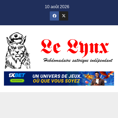
Skip
10 août 2026
to
content