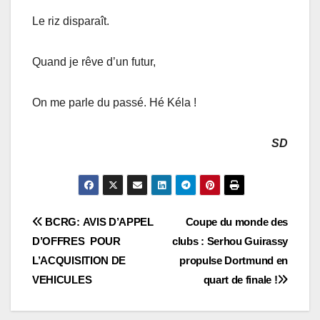
Le riz disparaît.
Quand je rêve d’un futur,
On me parle du passé. Hé Kéla !
SD
Navigation
BCRG: AVIS D’APPEL
Coupe du monde des
D’OFFRES POUR
clubs : Serhou Guirassy
de
L’ACQUISITION DE
propulse Dortmund en
l’article
VEHICULES
quart de finale !