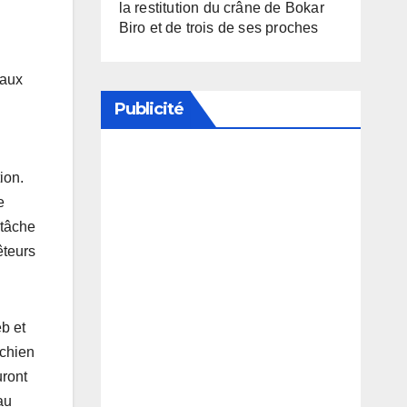
la restitution du crâne de Bokar
Biro et de trois de ses proches
raux
Publicité
ion.
Soutenez notre média en
e
désactivant votre bloqueur de
 tâche
publicité
êteurs
b et
 chien
uront
au