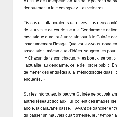
A l’issue de l’interpellation, les deux poltrons de
dénouement à la Hemingway. Les veinards !
Fistons et collaborateurs retrouvés, nos deux confè
de leur visite de courtoisie à la Gendarmerie natio
médiatique aura joué un vilain tour à la Guinée d
instantanément l’image. Que voulez-vous, notre env
association mécanique d’idées, saugrenues pour la 
« Chacun dans son chacun, » les boeux seront bien
l’actualité; au gendarme, celle de l’ordre public.
de mener des enquêtes à la méthodologie quasi ident
enquêtés. »
Sur les inforoutes, la pauvre Guinée ne pouvait am
autres réseaux sociaux lui collent des images bien
aboie, la caravane passe. » Avant de trancher entr
dû passer un mauvais quart d’heure, leur tympan a