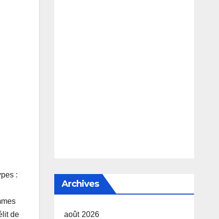
ypes :
Archives
ommes
août 2026
élit de