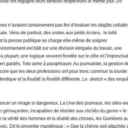
 presse ont regagné leurs familles respectives le même jour. Un
res n’avaient certainement pas fini d’évaluer les dégâts collaté
nale. Venu de partout, des ondes aux petits écrans, le tollé
ont la presse publique se charge elle-même de soigner
ironnement est bâti sur une division étriquée du travail, une
plupart, une logique souvent fondée sur le zèle et l’improvisat
 gardés, Toto aime à paraphraser. Au journaliste, la gestion d
 Encore que les deux professions ont pour tronc commun la lourde
ique et la finalité la finalité différente. Le sketch « des enqu
orcer un virage si dangereux. La Une des journaux, les sites-we
 grimaçantes, incapables de résister aux clichés du genre « le
e la vérité des hommes et la réalité des choses, les Guinéens a
vec. Dit le proverbe mandingue : « Que la chèvre soit attachée 