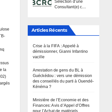
Sélection d’une
Consultant(e) c…
culose
Articles Récents
TB-
Crise à la FIFA : Appelé à
inq
démissionner, Gianni Infantino
vacille
issus
e la
Arrestation de gens du BL à
Guéckédou : vers une démission
102)
des conseillés du parti à Ouendé-
hargés
Kénéma ?
Ministère de l’Economie et des
Finances: Avis d’Appel d’Offres
pour l’Achat de matériels