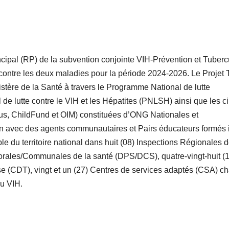
ncipal (RP) de la subvention conjointe VIH-Prévention et Tuber
 contre les deux maladies pour la période 2024-2026. Le Projet 
stère de la Santé à travers le Programme National de lutte
e lutte contre le VIH et les Hépatites (PNLSH) ainsi que les c
us, ChildFund et OIM) constituées d’ONG Nationales et
tion avec des agents communautaires et Pairs éducateurs formés 
e du territoire national dans huit (08) Inspections Régionales d
fectorales/Communales de la santé (DPS/DCS), quatre-vingt-huit (
ose (CDT), vingt et un (27) Centres de services adaptés (CSA) c
du VIH.