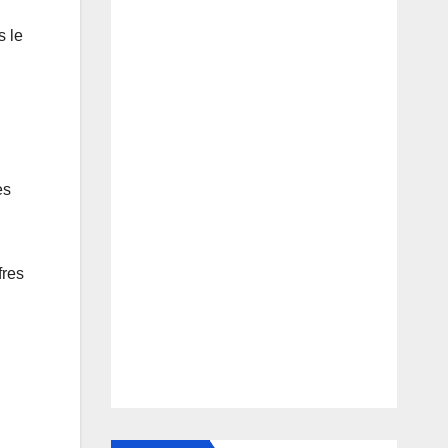
s le
es
fres