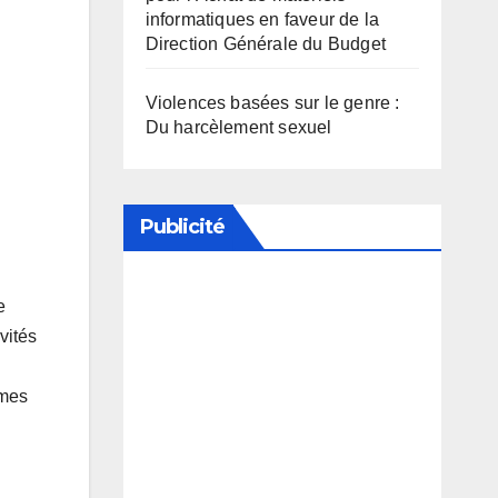
informatiques en faveur de la
Direction Générale du Budget
Violences basées sur le genre :
Du harcèlement sexuel
Publicité
e
Soutenez notre média en
vités
désactivant votre bloqueur de
publicité
rmes