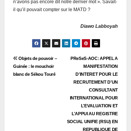
n’avons pas encore dit notre dernier mot ». Savait-
il qu’il pouvait compter sur le MATD ?
Diawo Labboyah
Navigation
Objets de pouvoir –
PReSeS-AOC: APPEL A
Guinée : le mouchoir
MANIFESTATION
de
blanc de Sékou Touré
D’INTERET POUR LE
l’article
RECRUTEMENT D’UN
CONSULTANT
INTERNATIONAL POUR
L’EVALUATION ET
L’APPUI AU REGISTRE
SOCIAL UNIFIE (RSU) EN
REPUBLIQUE DE