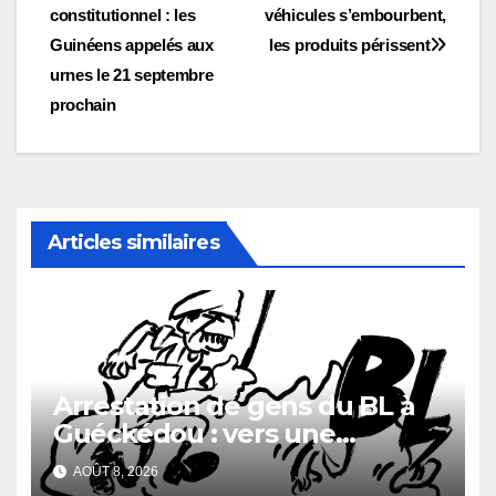
constitutionnel : les
véhicules s’embourbent,
de
Guinéens appelés aux
les produits périssent
l’article
urnes le 21 septembre
prochain
Articles similaires
Arrestation de gens du BL à
Guéckédou : vers une
démission des conseillés du
AOÛT 8, 2026
parti à Ouendé-Kénéma ?