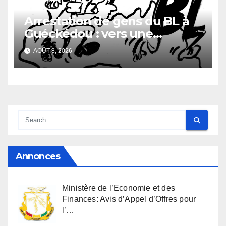
Arrestation de gens du BL à
Guéckédou : vers une
démission des conseillés du
AOÛT 8, 2026
parti à Ouendé-Kénéma ?
Annonces
Ministère de l’Economie et des
Finances: Avis d’Appel d’Offres pour
l’…