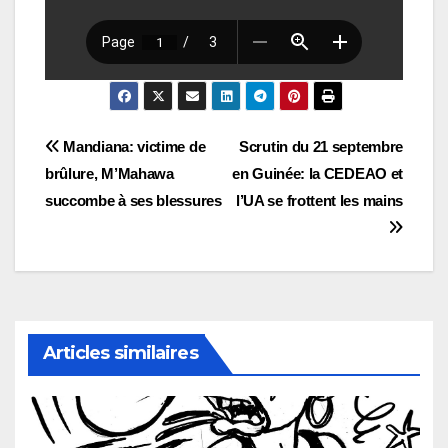
Navigation
Mandiana: victime de
Scrutin du 21 septembre
brûlure, M’Mahawa
en Guinée: la CEDEAO et
de
succombe à ses blessures
l’UA se frottent les mains
l’article
Articles similaires