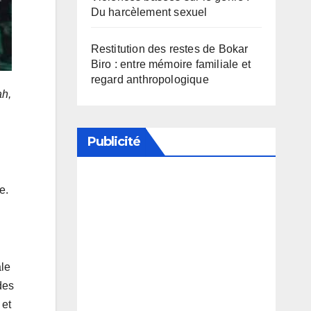
Du harcèlement sexuel
Restitution des restes de Bokar
Biro : entre mémoire familiale et
regard anthropologique
ah,
Publicité
e.
Soutenez notre média en
désactivant votre bloqueur de
publicité
ale
des
 et