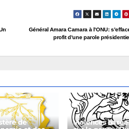
 Un
Général Amara Camara à l’ONU: s’effac
profit d’une parole présidentie
stère de
Violences basée