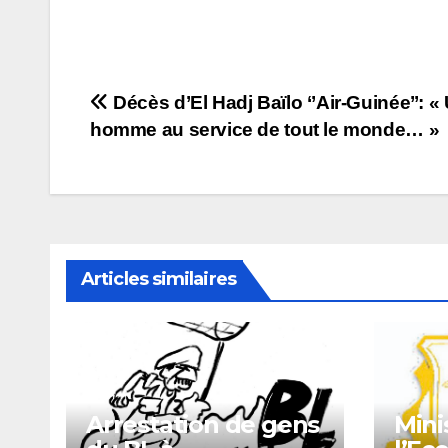
Navigation
Décès d’El Hadj Baïlo ‘’Air-Guinée’’: «
homme au service de tout le monde… »
de
l’article
Articles similaires
Arrestation de gens
Mini