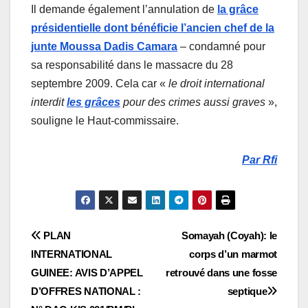
Il demande également l’annulation de
la grâce
présidentielle dont bénéficie l’ancien chef de la
junte Moussa Dadis Camara
– condamné pour
sa responsabilité dans le massacre du 28
septembre 2009. Cela car «
le droit international
interdit
les grâces
pour des crimes aussi graves
»,
souligne le Haut-commissaire.
Par Rfi
Navigation
PLAN
Somayah (Coyah): le
INTERNATIONAL
corps d’un marmot
de
GUINEE: AVIS D’APPEL
retrouvé dans une fosse
l’article
D’OFFRES NATIONAL :
septique