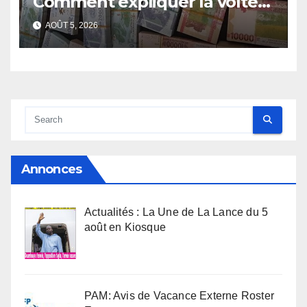
Comment expliquer la volte-
face de la Guinée
AOÛT 5, 2026
Annonces
Actualités : La Une de La Lance du 5
août en Kiosque
PAM: Avis de Vacance Externe Roster