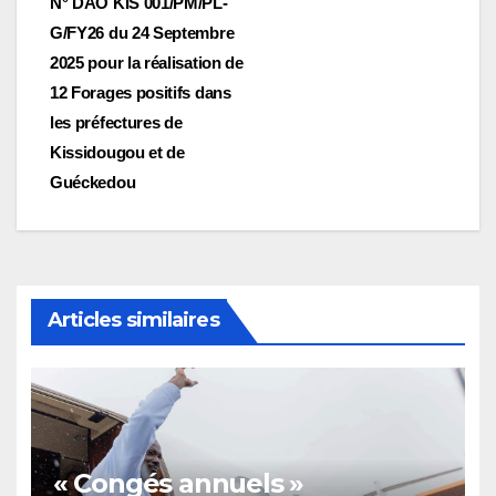
N° DAO KIS 001/PM/PL-
G/FY26 du 24 Septembre
2025 pour la réalisation de
12 Forages positifs dans
les préfectures de
Kissidougou et de
Guéckedou
Articles similaires
« Congés annuels »