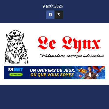
Skip
9 août 2026
to
content