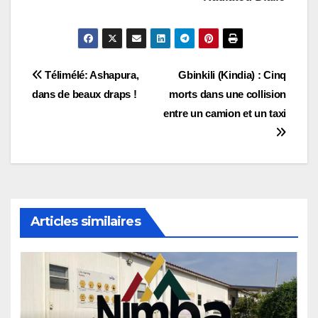
Navigation
Télimélé: Ashapura,
Gbinkili (Kindia) : Cinq
dans de beaux draps !
morts dans une collision
de
entre un camion et un taxi
l’article
Articles similaires