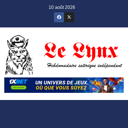
Skip
10 août 2026
to
content