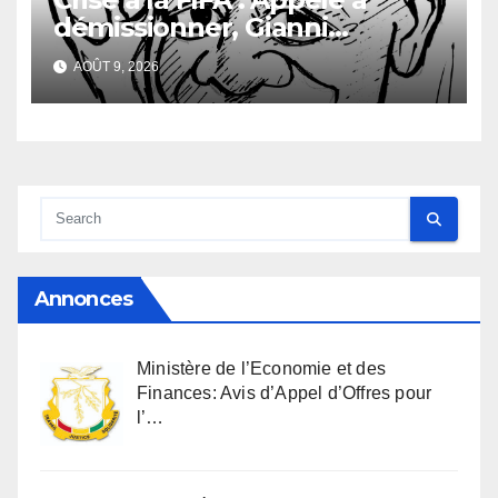
démissionner, Gianni
Infantino vacille
AOÛT 9, 2026
Annonces
Ministère de l’Economie et des
Finances: Avis d’Appel d’Offres pour
l’…