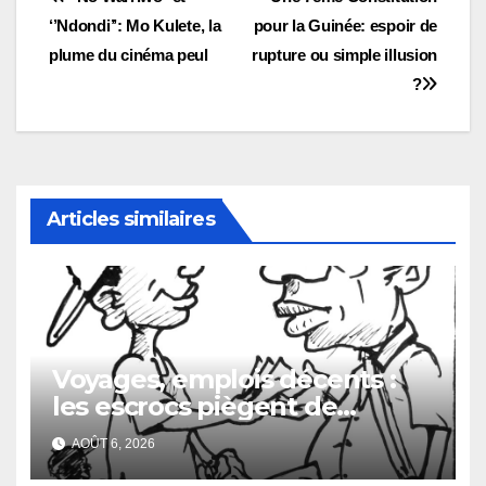
Navigation
‘’Ndondi’’: Mo Kulete, la
pour la Guinée: espoir de
de
plume du cinéma peul
rupture ou simple illusion
l’article
?
Articles similaires
Voyages, emplois décents :
les escrocs piègent de
nombreux jeunes
AOÛT 6, 2026