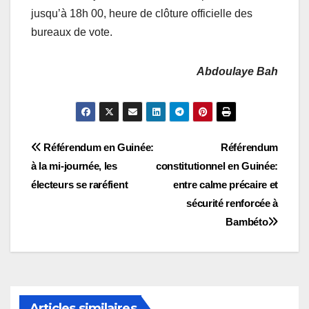
jusqu’à 18h 00, heure de clôture officielle des
bureaux de vote.
Abdoulaye Bah
Navigation
Référendum en Guinée:
Référendum
à la mi-journée, les
constitutionnel en Guinée:
de
électeurs se raréfient
entre calme précaire et
l’article
sécurité renforcée à
Bambéto
Articles similaires