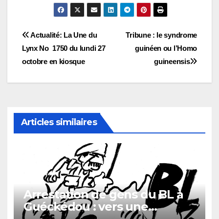
Navigation
Actualité: La Une du
Tribune : le syndrome
Lynx No 1750 du lundi 27
guinéen ou l’Homo
de
octobre en kiosque
guineensis
l’article
Articles similaires
Arrestation de gens du BL à
Guéckédou : vers une
démission des conseillés du