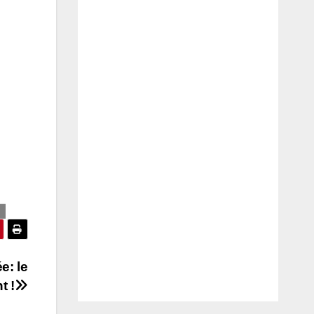
e: le
t !