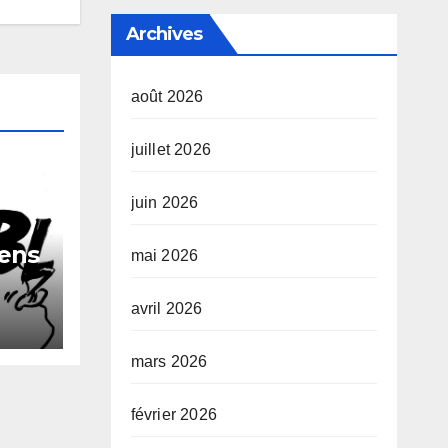
Archives
août 2026
juillet 2026
juin 2026
gens
mai 2026
s
avril 2026
des
ti à
mars 2026
 ?
février 2026