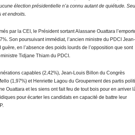
ucune élection présidentielle n’a connu autant de quiétude. Se
et endroits.
més par la CEI, le Président sortant Alassane Ouattara l’emport
77%. Son poursuivant immédiat, l’ancien ministre du PDCI Jean
 guère, en l’absence des poids lourds de l’opposition que sont
-ministre Tidjane Thiam du PDCI.
érations capables (2,42%), Jean-Louis Billon du Congrès
llo (1,97%) et Henriette Lagou du Groupement des partis polit
e Ouattara et les siens ont fait feu de tout bois pour en arriver là
uridiques pour écarter les candidats en capacité de battre leur
P.