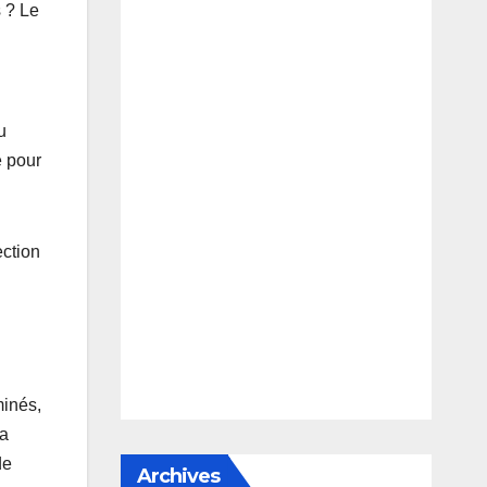
s ? Le
u
é pour
ection
minés,
la
de
Archives