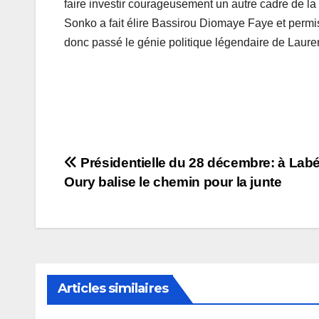
faire investir courageusement un autre cadre de la 
Sonko a fait élire Bassirou Diomaye Faye et perm
donc passé le génie politique légendaire de Lauren
Navigation
Présidentielle du 28 décembre: à Lab
Oury balise le chemin pour la junte
de
l’article
Articles similaires