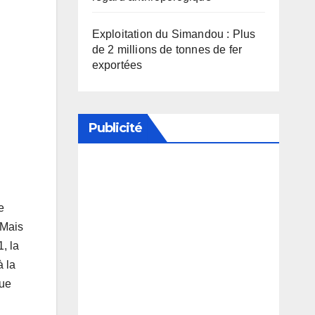
Exploitation du Simandou : Plus
de 2 millions de tonnes de fer
exportées
Publicité
Soutenez notre média en
désactivant votre bloqueur de
e
publicité
 Mais
, la
à la
que