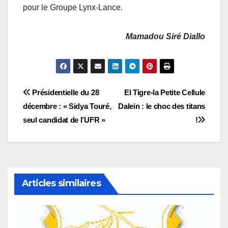
pour le Groupe Lynx-Lance.
Mamadou Siré Diallo
Navigation
Présidentielle du 28
El Tigre-la Petite Cellule
décembre : « Sidya Touré,
Dalein : le choc des titans
de
seul candidat de l’UFR »
!
l’article
Articles similaires