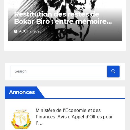
Restitution des restes de
Bokar Biro : entre mémoire
familiale et regard
AOÛT 7, 2026
anthropologique
Annonces
Ministère de l’Economie et des
Finances: Avis d’Appel d’Offres pour
l’…