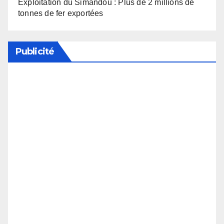
Exploitation du Simandou : Plus de 2 millions de
tonnes de fer exportées
Publicité
Soutenez notre média en désactivant votre
bloqueur de publicité