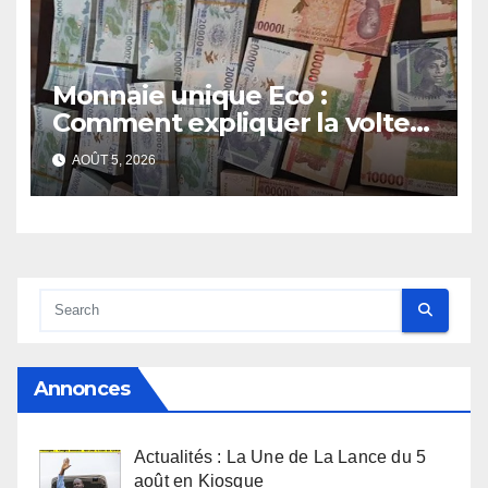
Monnaie unique Eco :
Comment expliquer la volte-
face de la Guinée
AOÛT 5, 2026
Annonces
Actualités : La Une de La Lance du 5
août en Kiosque