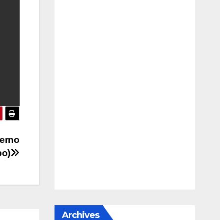
ierno
o)
Archives