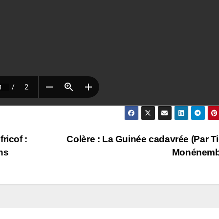
ricof :
Colère : La Guinée cadavrée (Par T
ons
Monénemb