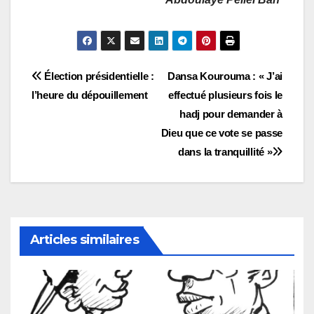
Navigation
Élection présidentielle :
Dansa Kourouma : « J’ai
l’heure du dépouillement
effectué plusieurs fois le
de
hadj pour demander à
l’article
Dieu que ce vote se passe
dans la tranquillité »
Articles similaires