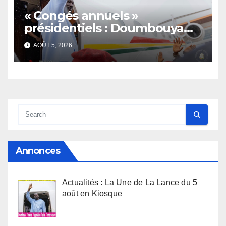
« Congés annuels »
présidentiels : Doumbouya
s’envole, l’opposition s’agite,
AOÛT 5, 2026
l’armée rassure
Annonces
Actualités : La Une de La Lance du 5
août en Kiosque