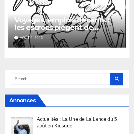
Voyages, emplois décents :
les escrocs piègent de
nombreux jeunes
AOÛT 6, 2026
Annonces
Actualités : La Une de La Lance du 5
août en Kiosque