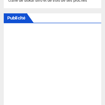
crâne de Bokar Biro et de trois de ses proches
Publicité
Soutenez notre média en désactivant votre
bloqueur de publicité