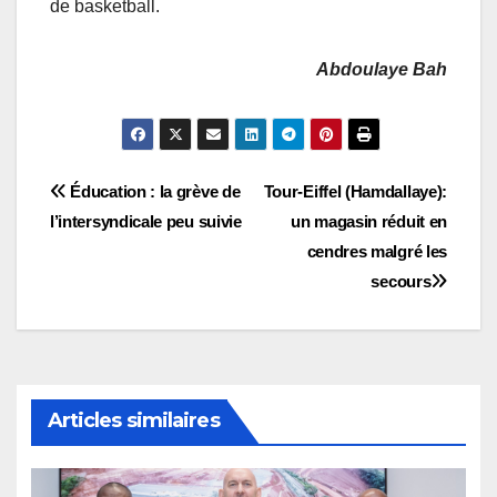
de basketball.
Abdoulaye Bah
Navigation
Éducation : la grève de
Tour-Eiffel (Hamdallaye):
l’intersyndicale peu suivie
un magasin réduit en
de
cendres malgré les
l’article
secours
Articles similaires