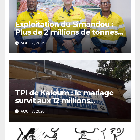
Exploitation du Simandou :
Plus de 2 millions de tonnes
de fer exportées
AOÛT 7, 2026
TPI de Kaloum : le mariage
survit aux 12 millions
détournés
AOÛT 7, 2026