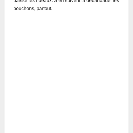
baissé les rideaux. S’en suivent la débandade, les
bouchons, partout.