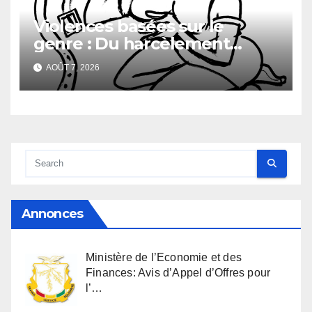
Violences basées sur le
genre : Du harcèlement
sexuel
AOÛT 7, 2026
Annonces
Ministère de l’Economie et des
Finances: Avis d’Appel d’Offres pour
l’…