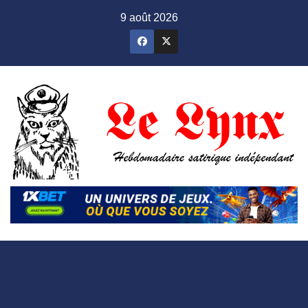
Skip
9 août 2026
to
content