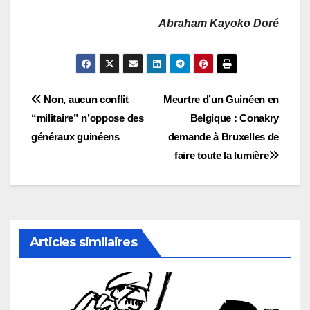
Abraham Kayoko Doré
Navigation
Non, aucun conflit
Meurtre d’un Guinéen en
“militaire” n’oppose des
Belgique : Conakry
de
généraux guinéens
demande à Bruxelles de
l’article
faire toute la lumière
Articles similaires