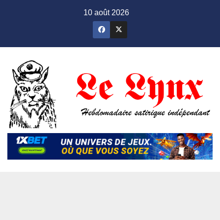
Skip
10 août 2026
to
content