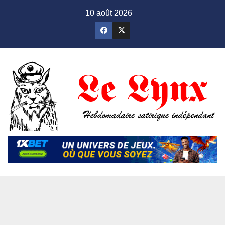
Skip
10 août 2026
to
content