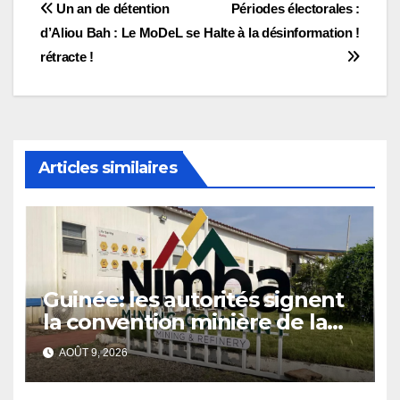
Navigation
Un an de détention
Périodes électorales :
d’Aliou Bah : Le MoDeL se
Halte à la désinformation !
de
rétracte !
l’article
Articles similaires
Guinée: les autorités signent
la convention minière de la
société Nimba Mining
AOÛT 9, 2026
Company