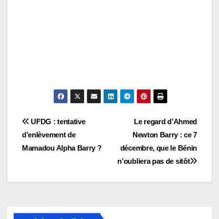
Navigation
UFDG : tentative
Le regard d’Ahmed
d’enlèvement de
Newton Barry : ce 7
de
Mamadou Alpha Barry ?
décembre, que le Bénin
l’article
n’oubliera pas de sitôt