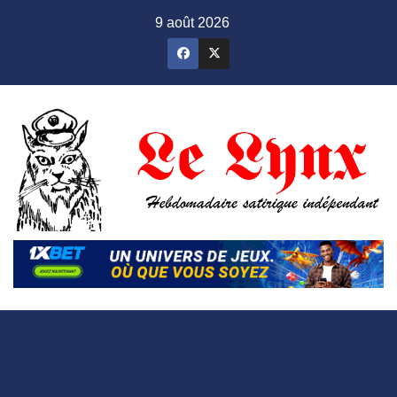
Skip
9 août 2026
to
content