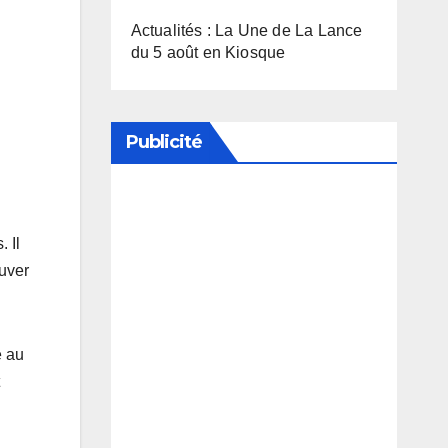
Actualités : La Une de La Lance
du 5 août en Kiosque
Publicité
Soutenez notre média en
 Il
désactivant votre bloqueur de
ouver
publicité
e au