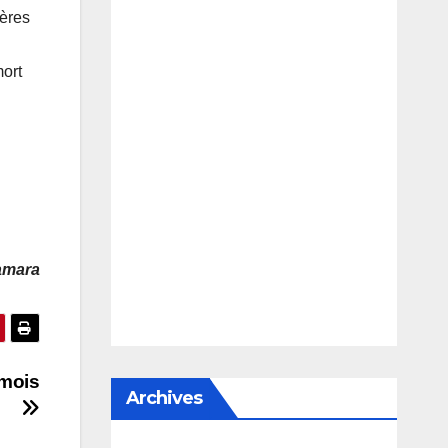
rères
ort
amara
 mois
Archives