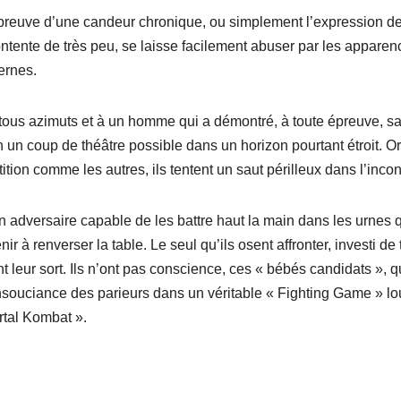
a preuve d’une candeur chronique, ou simplement l’expression de
tente de très peu, se laisse facilement abuser par les apparen
ernes.
tous azimuts et à un homme qui a démontré, à toute épreuve, s
 un coup de théâtre possible dans un horizon pourtant étroit. Or
on comme les autres, ils tentent un saut périlleux dans l’inco
n adversaire capable de les battre haut la main dans les urnes q
ir à renverser la table. Le seul qu’ils osent affronter, investi de
ent leur sort. Ils n’ont pas conscience, ces « bébés candidats », qu
insouciance des parieurs dans un véritable « Fighting Game » lo
rtal Kombat ».