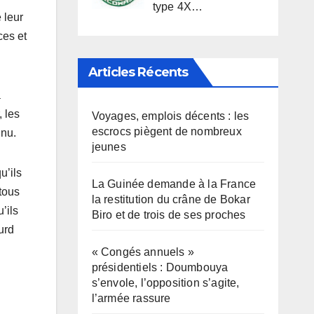
type 4X…
 leur
ces et
Articles Récents
a
, les
Voyages, emplois décents : les
escrocs piègent de nombreux
nnu.
jeunes
u’ils
La Guinée demande à la France
 tous
la restitution du crâne de Bokar
’ils
Biro et de trois de ses proches
urd
« Congés annuels »
présidentiels : Doumbouya
s’envole, l’opposition s’agite,
l’armée rassure