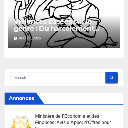
Violences basées sur le
genre : Du harcèlement
sexuel
AOÛT 7, 2026
Annonces
Ministère de l’Economie et des
Finances: Avis d’Appel d’Offres pour