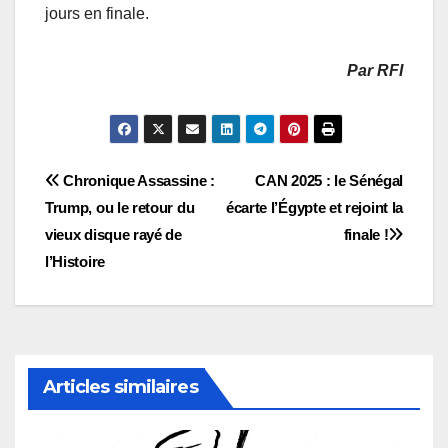
jours en finale.
Par RFI
Navigation
Chronique Assassine :
CAN 2025 : le Sénégal
Trump, ou le retour du
écarte l’Égypte et rejoint la
de
vieux disque rayé de
finale !
l’article
l’Histoire
Articles similaires