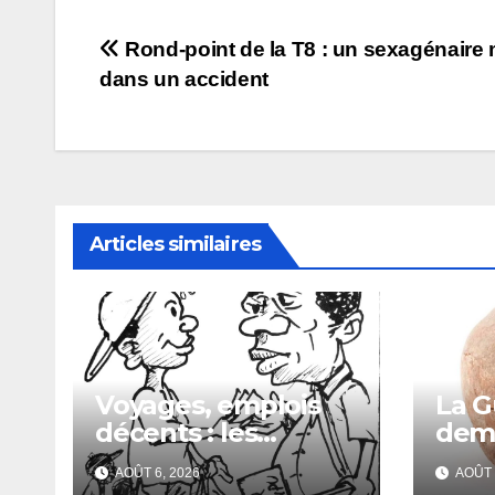
Navigation
Rond-point de la T8 : un sexagénaire 
dans un accident
de
l’article
Articles similaires
Voyages, emplois
La G
décents : les
dema
escrocs piègent de
Fran
AOÛT 6, 2026
AOÛT 
nombreux jeunes
du c