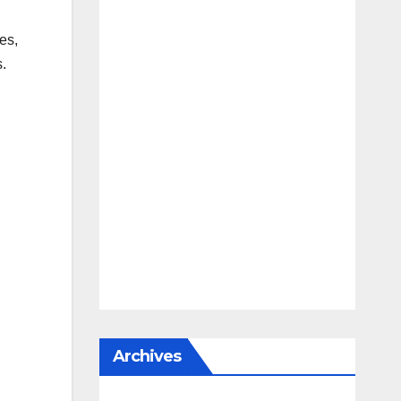
es,
.
Archives