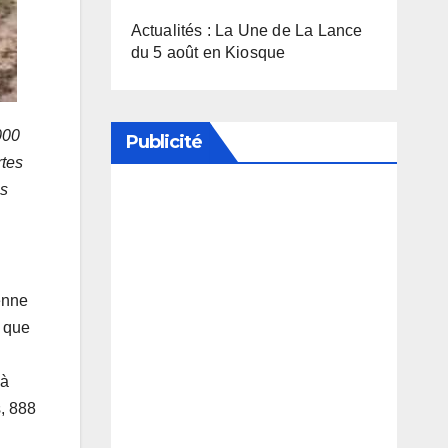
Actualités : La Une de La Lance
du 5 août en Kiosque
000
Publicité
rtes
es
Soutenez notre média en
désactivant votre bloqueur de
publicité
éenne
e que
 à
, 888