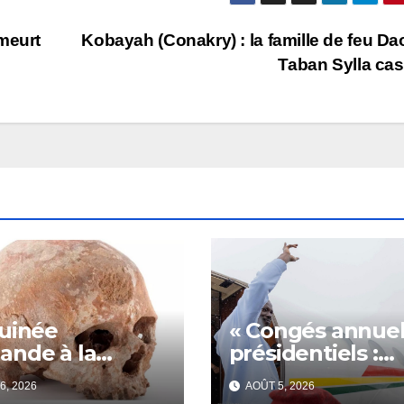
meurt
Kobayah (Conakry) : la famille de feu D
Taban Sylla ca
uinée
« Congés annuel
nde à la
présidentiels :
ce la restitution
Doumbouya
6, 2026
AOÛT 5, 2026
râne de Bokar
s’envole,