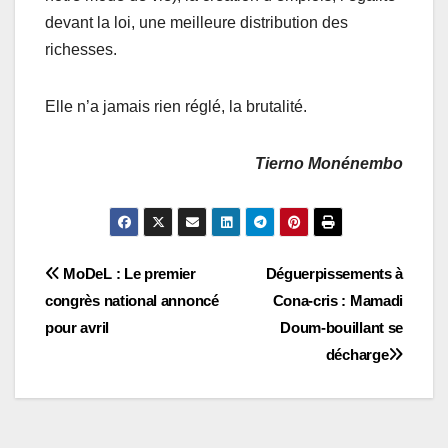
devant la loi, une meilleure distribution des
richesses.
Elle n’a jamais rien réglé, la brutalité.
Tierno Monénembo
Navigation
MoDeL : Le premier
Déguerpissements à
congrès national annoncé
Cona-cris : Mamadi
de
pour avril
Doum-bouillant se
l’article
décharge